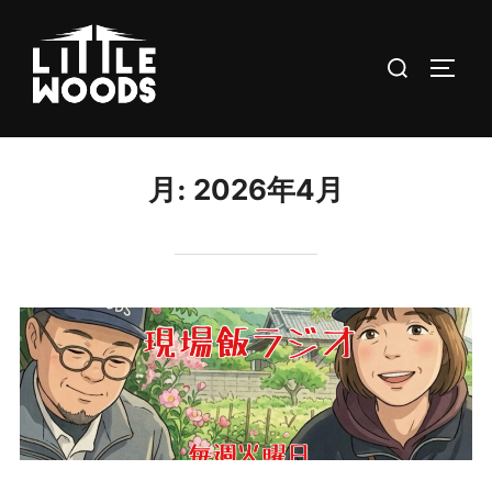
コ
ン
検
サイド
テ
索
ン
対
ツ
象:
へ
月:
2026年4月
ス
キ
ッ
プ