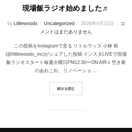
現場飯ラジオ始めました♬
投
by
Littlewoods
Uncategorized
2026年4月21日
コ
稿
メントはまだありません
日:
この投稿をInstagramで見る リトルウッズ 小林 裕
(@littlewoods_inc)がシェアした投稿 インスタLIVEで現場
飯ラジオスタート毎週火曜日PM12:30〜ON AIR♬空き家
のあれこれ、リノベーショ …
“現場飯ラジオ始めました♬”
続きを読む