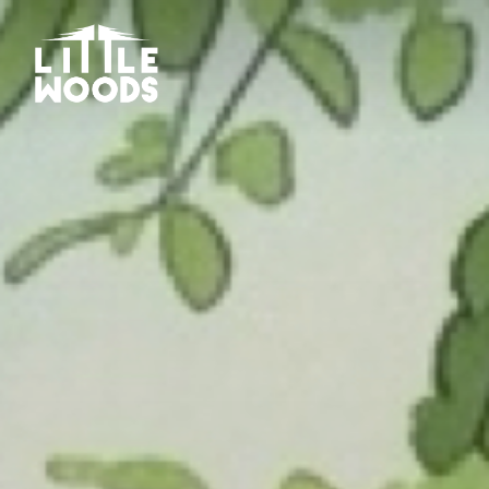
コ
ン
テ
ン
ツ
へ
ス
キ
ッ
プ