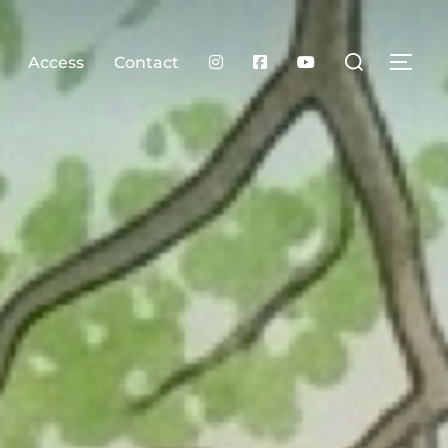
検
Access
Contact
サイ
索
対
象: