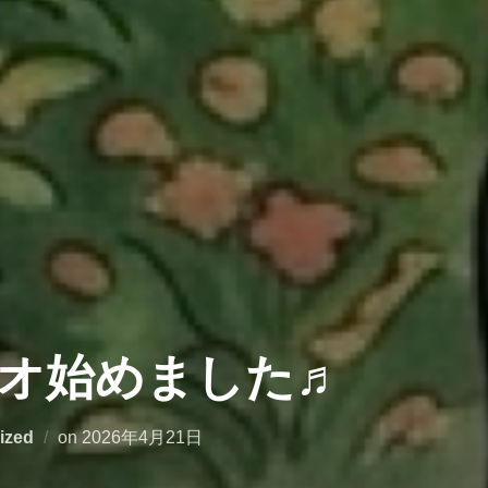
オ始めました♬
投
ized
on
2026年4月21日
稿