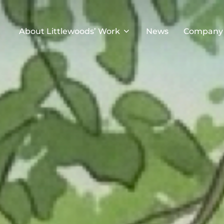
About Littlewoods’ Work
News
Company