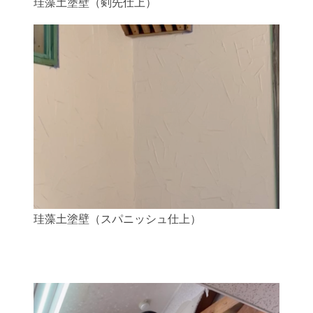
珪藻土塗壁（剣先仕上）
珪藻土塗壁（スパニッシュ仕上）