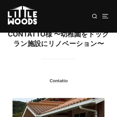
コ
ン
検
サイド
テ
索
ン
対
CONTATTO様 〜幼稚園をドッグ
ツ
象:
へ
ラン施設にリノベーション〜
ス
キ
ッ
プ
Contatto