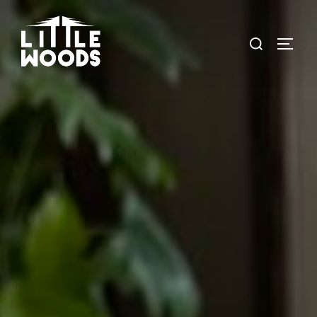
コ
ン
検
サイド
テ
索
ン
対
ツ
象:
へ
ス
キ
ッ
プ