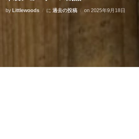
投
by
Littlewoods
に
過去の投稿
on
2025年9月18日
稿
日:
世羅のコーヒースタンド ユタカコーヒー様へ木製ショー
ケースを納品しました。